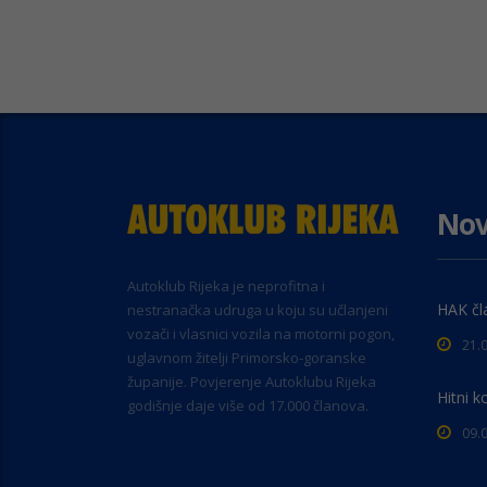
Nov
Autoklub Rijeka je neprofitna i
HAK čl
nestranačka udruga u koju su učlanjeni
vozači i vlasnici vozila na motorni pogon,
21.
uglavnom žitelji Primorsko-goranske
županije. Povjerenje Autoklubu Rijeka
Hitni k
godišnje daje više od 17.000 članova.
09.