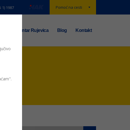
Pomoć na cesti
5 1) 1987
t
TS centar Rujevica
Blog
Kontakt
jučivo
vaćam".