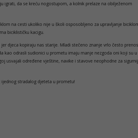
u igrati, da se kreću nogostupom, a kolnik prelaze na obilježenom
lom na cesti ukoliko nije u školi osposobljeno za upravljanje biciklom
a biciklističku kacigu.
er djeca kopiraju nas starije. Mladi stečeno znanje vrlo često prenos
a da kao odrasli sudionici u prometu imaju manje nezgoda oni koji su 
goj usvajali određene vještine, navike i stavove neophodne za sigurni
z ijednog stradalog djeteta u prometu!