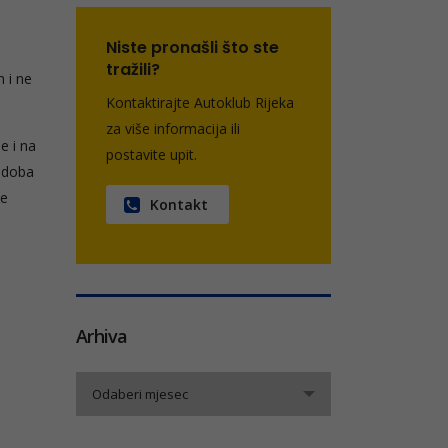
Niste pronašli što ste
tražili?
 i ne
Kontaktirajte Autoklub Rijeka
za više informacija ili
e i na
postavite upit.
u doba
je
Kontakt
Arhiva
Arhiva
Odaberi mjesec