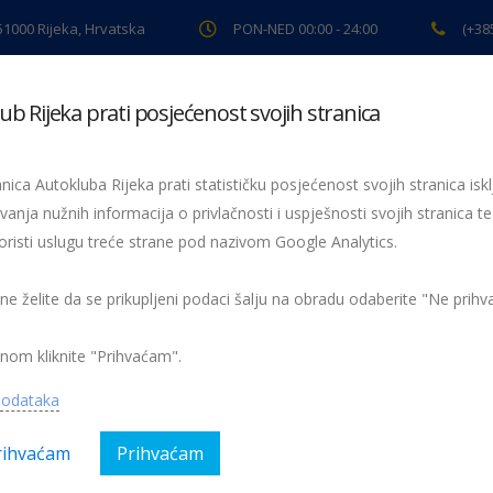
 51000 Rijeka, Hrvatska
PON-NED 00:00 - 24:00
(+38
ub Rijeka prati posjećenost svojih stranica
ki pregled
Pomoć na cesti
Servis
Preventiva
Spor
nica Autokluba Rijeka prati statističku posjećenost svojih stranica iskl
vanja nužnih informacija o privlačnosti i uspješnosti svojih stranica te
oristi uslugu treće strane pod nazivom Google Analytics.
Vozači oprez; počinje škola
e škola
 ne želite da se prikupljeni podaci šalju na obradu odaberite "Ne prih
nom kliknite "Prihvaćam".
podataka
rihvaćam
Prihvaćam