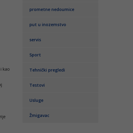
prometne nedoumice
put u inozemstvo
servis
Sport
i kao
Tehnički pregledi
aj
Testovi
Usluge
Žmigavac
ije