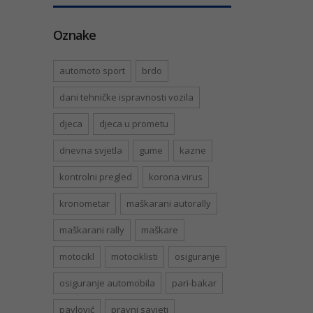
Oznake
automoto sport
brdo
dani tehničke ispravnosti vozila
djeca
djeca u prometu
dnevna svjetla
gume
kazne
kontrolni pregled
korona virus
kronometar
maškarani autorally
maškarani rally
maškare
motocikl
motociklisti
osiguranje
osiguranje automobila
pari-bakar
pavlović
pravni savjeti