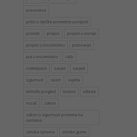
preventiva
priče iz riječke prometne povijesti
promet
propisi
propisi u europi
propisi u inozemstvu
putovanje
put u inozemstvo
rally
roditeljstvo
savjet
savjeti
sigurnost
sport
svjetla
tehnički pregled
testovi
ušteda
vozač
zakon
zakon o sigurnosti prometa na
cestama
zimska oprema
zimske gume