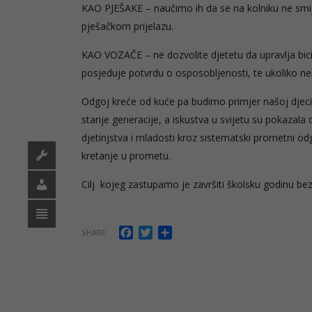
KAO PJEŠAKE – naučimo ih da se na kolniku ne smij
pješačkom prijelazu.
KAO VOZAČE – ne dozvolite djetetu da upravlja bicik
posjeduje potvrdu o osposobljenosti, te ukoliko nem
Odgoj kreće od kuće pa budimo primjer našoj djeci j
starije generacije, a iskustva u svijetu su pokazal
djetinjstva i mladosti kroz sistematski prometni od
kretanje u prometu.
Cilj kojeg zastupamo je završiti školsku godinu be
Facebook
Twitter
Share
SHARE