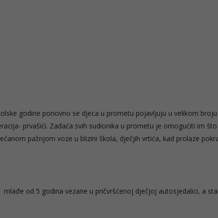
olske godine ponovno se djeca u prometu pojavljuju u velikom broju 
eracija- prvašići. Zadaća svih sudionika u prometu je omogućiti im što
ećanom pažnjom voze u blizini škola, dječjih vrtića, kad prolaze pokr
lađe od 5 godina vezane u pričvršćenoj dječjoj autosjedalici, a star