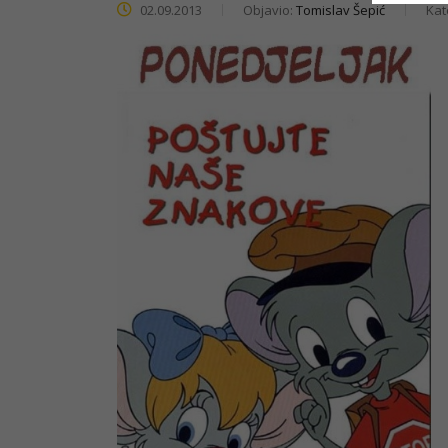
02.09.2013
Objavio:
Tomislav Šepić
Kat