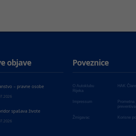
e objave
Poveznice
anstvo – pravne osobe
O Autoklubu
HAK Člans
Rijeka
07.2026
Impressum
Prometna
preventiva
oridor spašava živote
Žmigavac
Korisne p
07.2026