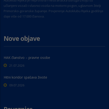
Autoklub Rijeka je neprofitna i nestranačka udruga u koju su
učlanjeni vozači i vlasnici vozila na motorni pogon, uglavnom žitelji
Primorsko-goranske županije. Povjerenje Autoklubu Rijeka godišnje
daje više od 17.000 članova.
Nove objave
HAK članstvo – pravne osobe
21.07.2026
Hitni koridor spašava živote
09.07.2026