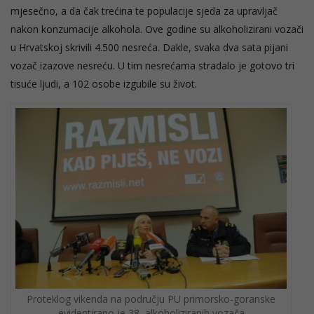
mjesečno, a da čak trećina te populacije sjeda za upravljač
nakon konzumacije alkohola. Ove godine su alkoholizirani vozači
u Hrvatskoj skrivili 4.500 nesreća. Dakle, svaka dva sata pijani
vozač izazove nesreću. U tim nesrećama stradalo je gotovo tri
tisuće ljudi, a 102 osobe izgubile su život.
Proteklog vikenda na području PU primorsko-goranske
evidentirano je 38 alkoholiziranih vozača