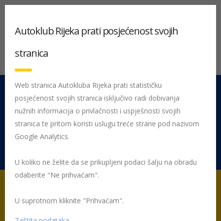
Autoklub Rijeka prati posjećenost svojih
stranica
Web stranica Autokluba Rijeka prati statističku
posjećenost svojih stranica isključivo radi dobivanja
051 212 442
Centrala
nužnih informacija o privlačnosti i uspješnosti svojih
Pon - Pet 08:00 - 16:00
stranica te pritom koristi uslugu treće strane pod nazivom
Google Analytics.
Rujevica 9/1, 51000 Rijeka
U koliko ne želite da se prikupljeni podaci šalju na obradu
odaberite "Ne prihvaćam".
U suprotnom kliknite "Prihvaćam".
Početna
Posljednje objavljene novosti
AK Rijeka
Za
blagdane 15 posto pijanih vozača
Zaštita podataka