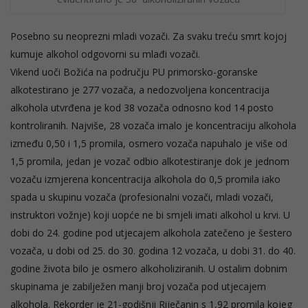
Posebno su neoprezni mladi vozači. Za svaku treću smrt kojoj
kumuje alkohol odgovorni su mlađi vozači.
Vikend uoči Božića na području PU primorsko-goranske
alkotestirano je 277 vozača, a nedozvoljena koncentracija
alkohola utvrđena je kod 38 vozača odnosno kod 14 posto
kontroliranih. Najviše, 28 vozača imalo je koncentraciju alkohola
između 0,50 i 1,5 promila, osmero vozača napuhalo je više od
1,5 promila, jedan je vozač odbio alkotestiranje dok je jednom
vozaču izmjerena koncentracija alkohola do 0,5 promila iako
spada u skupinu vozača (profesionalni vozači, mladi vozači,
instruktori vožnje) koji uopće ne bi smjeli imati alkohol u krvi. U
dobi do 24. godine pod utjecajem alkohola zatečeno je šestero
vozača, u dobi od 25. do 30. godina 12 vozača, u dobi 31. do 40.
godine života bilo je osmero alkoholiziranih. U ostalim dobnim
skupinama je zabilježen manji broj vozača pod utjecajem
alkohola. Rekorder je 21-godišnji Riječanin s 1,92 promila kojeg