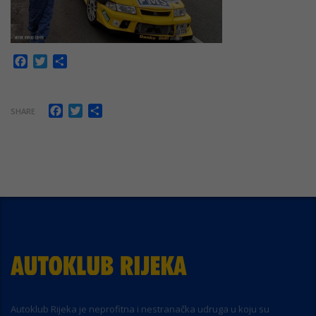
Facebook
Twitter
Share
Facebook
Twitter
Share
SHARE
Autoklub Rijeka je neprofitna i nestranačka udruga u koju su