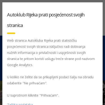
Autoklub Rijeka prati posjećenost svojih
stranica
Web stranica Autokluba Rijeka prati statističku
posjećenost svojih stranica isključivo radi dobivanja
051 212 442
Centrala
nužnih informacija o privlačnosti i uspješnosti svojih
Pon - Pet 08:00 - 16:00
stranica te pritom koristi uslugu treće strane pod nazivom
Google Analytics.
Rujevica 9/1, 51000 Rijeka
U koliko ne želite da se prikupljeni podaci šalju na obradu
odaberite "Ne prihvaćam".
U suprotnom kliknite "Prihvaćam".
Početna
Posljednje objavljene novosti
AK Rijeka
Završen 47.
INA Delta Rally – izvrsni rezultati Autokluba Rijeka
47. INA Delta Rally
Zaštita podataka