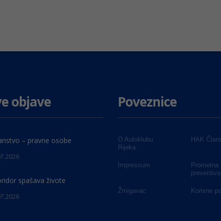
e objave
Poveznice
anstvo – pravne osobe
O Autoklubu
HAK Člans
Rijeka
07.2026
Impressum
Prometna
preventiva
oridor spašava živote
Žmigavac
Korisne p
07.2026