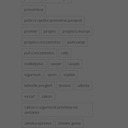
preventiva
priče iz riječke prometne povijesti
promet
propisi
propisi u europi
propisi u inozemstvu
putovanje
put u inozemstvo
rally
roditeljstvo
savjet
savjeti
sigurnost
sport
svjetla
tehnički pregled
testovi
ušteda
vozač
zakon
zakon o sigurnosti prometa na
cestama
zimska oprema
zimske gume