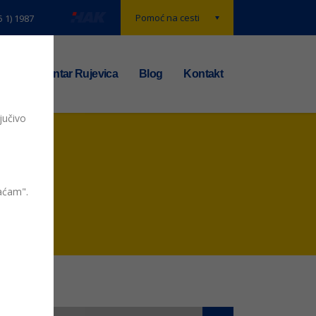
Pomoć na cesti
5 1) 1987
t
TS centar Rujevica
Blog
Kontakt
jučivo
vaćam".