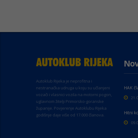
Nov
Autoklub Rijeka je neprofitna i
HAK čl
nestranačka udruga u koju su učlanjeni
vozači i vlasnici vozila na motorni pogon,
21.
uglavnom žitelji Primorsko-goranske
županije. Povjerenje Autoklubu Rijeka
Hitni k
godišnje daje više od 17.000 članova.
09.