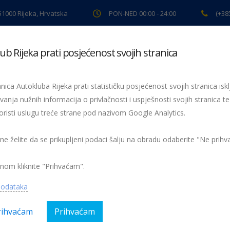
 51000 Rijeka, Hrvatska
PON-NED 00:00 - 24:00
(+38
ub Rijeka prati posjećenost svojih stranica
ki pregled
Pomoć na cesti
Servis
Preventiva
Spor
nica Autokluba Rijeka prati statističku posjećenost svojih stranica iskl
vanja nužnih informacija o privlačnosti i uspješnosti svojih stranica te
oristi uslugu treće strane pod nazivom Google Analytics.
Žmigavac 13
 ne želite da se prikupljeni podaci šalju na obradu odaberite "Ne prih
nom kliknite "Prihvaćam".
podataka
rihvaćam
Prihvaćam