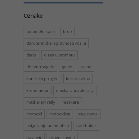
Oznake
automoto sport
brdo
dani tehničke ispravnosti vozila
djeca
djeca u prometu
dnevna svjetla
gume
kazne
kontrolni pregled
korona virus
kronometar
maškarani autorally
maškarani rally
maškare
motocikl
motociklisti
osiguranje
osiguranje automobila
pari-bakar
pavlović
pravni savjeti