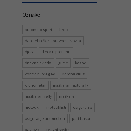
Oznake
automoto sport
brdo
dani tehničke ispravnosti vozila
djeca
djeca u prometu
dnevna svjetla
gume
kazne
kontrolni pregled
korona virus
kronometar
maškarani autorally
maškarani rally
maškare
motocikl
motociklisti
osiguranje
osiguranje automobila
pari-bakar
pavlović
pravni savjeti