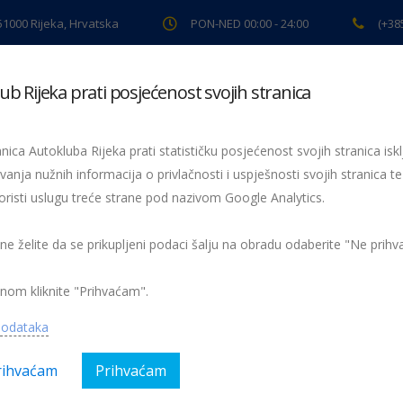
 51000 Rijeka, Hrvatska
PON-NED 00:00 - 24:00
(+38
ub Rijeka prati posjećenost svojih stranica
ki pregled
Pomoć na cesti
Servis
Preventiva
Spor
nica Autokluba Rijeka prati statističku posjećenost svojih stranica iskl
vanja nužnih informacija o privlačnosti i uspješnosti svojih stranica te
oristi uslugu treće strane pod nazivom Google Analytics.
Žmigavac 18
 ne želite da se prikupljeni podaci šalju na obradu odaberite "Ne prih
nom kliknite "Prihvaćam".
podataka
rihvaćam
Prihvaćam