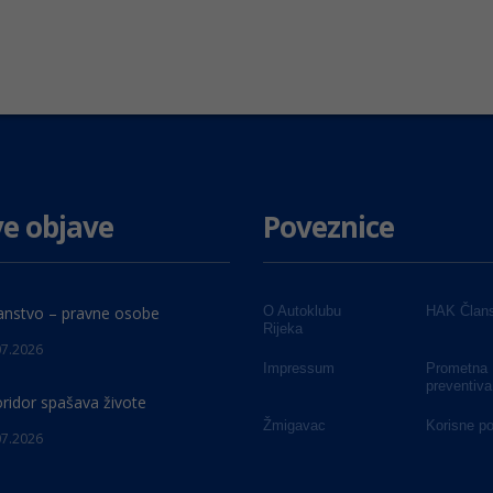
e objave
Poveznice
anstvo – pravne osobe
O Autoklubu
HAK Člans
Rijeka
07.2026
Impressum
Prometna
preventiva
oridor spašava živote
Žmigavac
Korisne p
07.2026