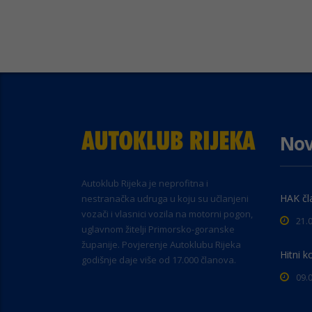
Nov
Autoklub Rijeka je neprofitna i
HAK čl
nestranačka udruga u koju su učlanjeni
vozači i vlasnici vozila na motorni pogon,
21.
uglavnom žitelji Primorsko-goranske
županije. Povjerenje Autoklubu Rijeka
Hitni k
godišnje daje više od 17.000 članova.
09.