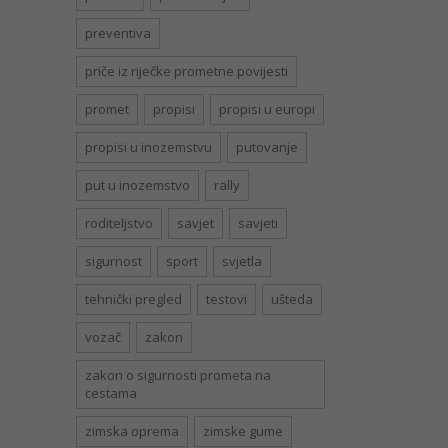
preventiva
priče iz riječke prometne povijesti
promet
propisi
propisi u europi
propisi u inozemstvu
putovanje
put u inozemstvo
rally
roditeljstvo
savjet
savjeti
sigurnost
sport
svjetla
tehnički pregled
testovi
ušteda
vozač
zakon
zakon o sigurnosti prometa na
cestama
zimska oprema
zimske gume