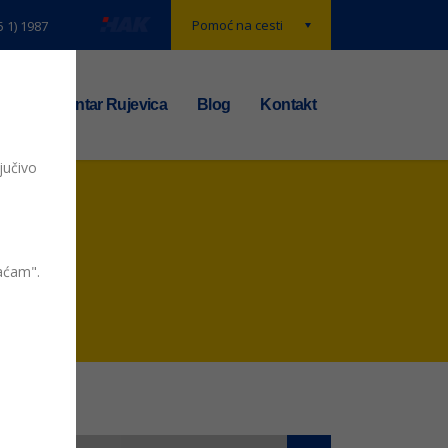
Pomoć na cesti
5 1) 1987
t
TS centar Rujevica
Blog
Kontakt
jučivo
vaćam".