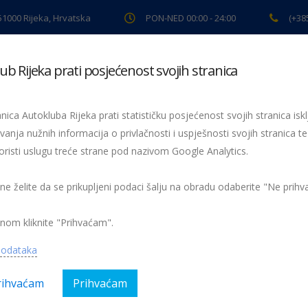
 51000 Rijeka, Hrvatska
PON-NED 00:00 - 24:00
(+38
ub Rijeka prati posjećenost svojih stranica
ki pregled
Pomoć na cesti
Servis
Preventiva
Spor
nica Autokluba Rijeka prati statističku posjećenost svojih stranica iskl
vanja nužnih informacija o privlačnosti i uspješnosti svojih stranica te
oristi uslugu treće strane pod nazivom Google Analytics.
Žmigavac 36
036-zmigavac
 ne želite da se prikupljeni podaci šalju na obradu odaberite "Ne prih
nom kliknite "Prihvaćam".
podataka
rihvaćam
Prihvaćam