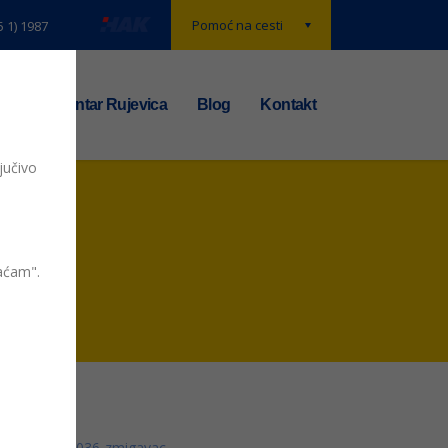
Pomoć na cesti
5 1) 1987
t
TS centar Rujevica
Blog
Kontakt
jučivo
vaćam".
036-zmigavac