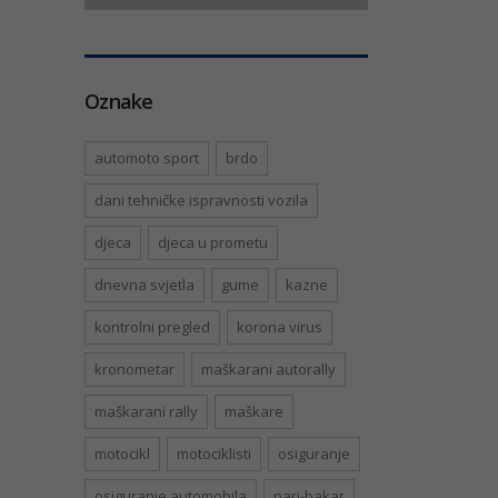
Oznake
automoto sport
brdo
dani tehničke ispravnosti vozila
djeca
djeca u prometu
dnevna svjetla
gume
kazne
kontrolni pregled
korona virus
kronometar
maškarani autorally
maškarani rally
maškare
motocikl
motociklisti
osiguranje
osiguranje automobila
pari-bakar