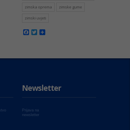
zimska oprema
zimske gume
zimski uvjeti
Facebook
Twitter
Share
Newsletter
tvo
Prijava na
newsletter