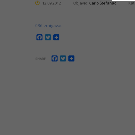
12.09.2012
Objavio:
Carlo Štefanac
Kat
036-zmigavac
Facebook
Twitter
Share
Facebook
Twitter
Share
SHARE