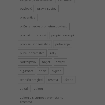
pavlović
pravni savjeti
preventiva
priče iz riječke prometne povijesti
promet
propisi
propisi u europi
propisi u inozemstvu
putovanje
put u inozemstvo
rally
roditeljstvo
savjet
savjeti
sigurnost
sport
svjetla
tehnički pregled
testovi
ušteda
vozač
zakon
zakon o sigurnosti prometa na
cestama