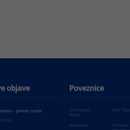
e objave
Poveznice
anstvo – pravne osobe
O Autoklubu
HAK Člans
Rijeka
07.2026
Impressum
Prometna
preventiva