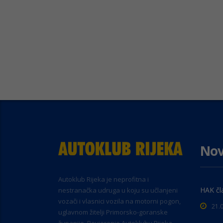
Nov
Autoklub Rijeka je neprofitna i
HAK čl
nestranačka udruga u koju su učlanjeni
vozači i vlasnici vozila na motorni pogon,
21.
uglavnom žitelji Primorsko-goranske