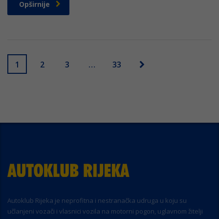
Opširnije
1
2
3
…
33
Autoklub Rijeka je neprofitna i nestranačka udruga u koju su
učlanjeni vozači i vlasnici vozila na motorni pogon, uglavnom žitelji