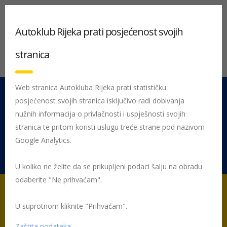
Autoklub Rijeka prati posjećenost svojih
stranica
Web stranica Autokluba Rijeka prati statističku
posjećenost svojih stranica isključivo radi dobivanja
051 212 442
Centrala
nužnih informacija o privlačnosti i uspješnosti svojih
Pon - Pet 08:00 - 16:00
stranica te pritom koristi uslugu treće strane pod nazivom
Google Analytics.
Rujevica 9/1, 51000 Rijeka
U koliko ne želite da se prikupljeni podaci šalju na obradu
odaberite "Ne prihvaćam".
U suprotnom kliknite "Prihvaćam".
Početna
Članci autora:
Lara Vrsalović
Zaštita podataka