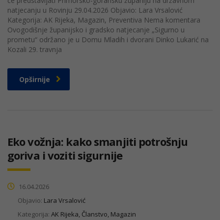
će predstavljati Primorsko-goransku županiju na državnom
natjecanju u Rovinju 29.04.2026 Objavio: Lara Vrsalović
Kategorija: AK Rijeka, Magazin, Preventiva Nema komentara
Ovogodišnje županijsko i gradsko natjecanje „Sigurno u
prometu“ održano je u Domu Mladih i dvorani Dinko Lukarić na
Kozali 29. travnja
Opširnije
Eko vožnja: kako smanjiti potrošnju
goriva i voziti sigurnije
16.04.2026
Objavio:
Lara Vrsalović
Kategorija:
AK Rijeka, Članstvo, Magazin