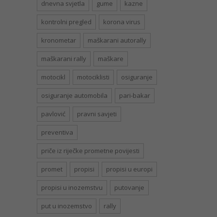
dnevna svjetla
gume
kazne
kontrolni pregled
korona virus
kronometar
maškarani autorally
maškarani rally
maškare
motocikl
motociklisti
osiguranje
osiguranje automobila
pari-bakar
pavlović
pravni savjeti
preventiva
priče iz riječke prometne povijesti
promet
propisi
propisi u europi
propisi u inozemstvu
putovanje
put u inozemstvo
rally