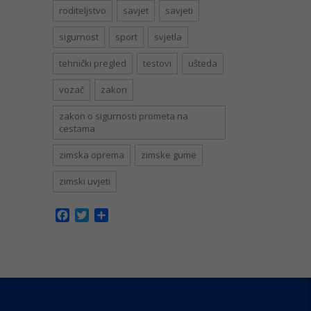
roditeljstvo
savjet
savjeti
sigurnost
sport
svjetla
tehnički pregled
testovi
ušteda
vozač
zakon
zakon o sigurnosti prometa na
cestama
zimska oprema
zimske gume
zimski uvjeti
Facebook
Twitter
Share