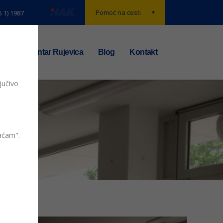
Pomoć na cesti
5 1) 1987
t
TS centar Rujevica
Blog
Kontakt
jučivo
vaćam".