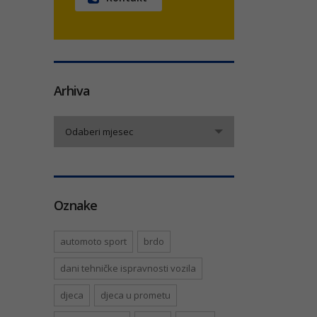
Arhiva
Arhiva
Odaberi mjesec
Oznake
automoto sport
brdo
dani tehničke ispravnosti vozila
djeca
djeca u prometu