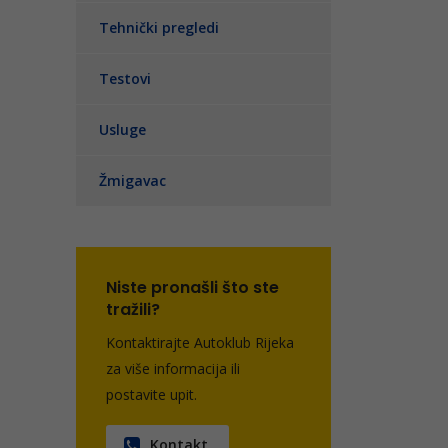
Tehnički pregledi
Testovi
Usluge
Žmigavac
Niste pronašli što ste
tražili?
Kontaktirajte Autoklub Rijeka
za više informacija ili
postavite upit.
Kontakt