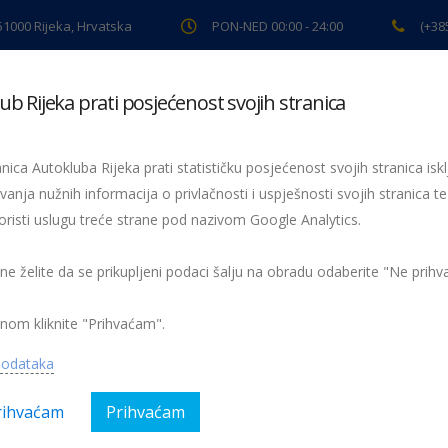
 51000 Rijeka, Hrvatska
PON-NED 00:00 - 24:00
(+38
ub Rijeka prati posjećenost svojih stranica
ki pregled
Pomoć na cesti
Servis
Preventiva
Spor
nica Autokluba Rijeka prati statističku posjećenost svojih stranica iskl
vanja nužnih informacija o privlačnosti i uspješnosti svojih stranica te
oristi uslugu treće strane pod nazivom Google Analytics.
Ekipa PGŽ brončana
EKIPA PGŽ
 ne želite da se prikupljeni podaci šalju na obradu odaberite "Ne prih
nom kliknite "Prihvaćam".
podataka
rihvaćam
Prihvaćam