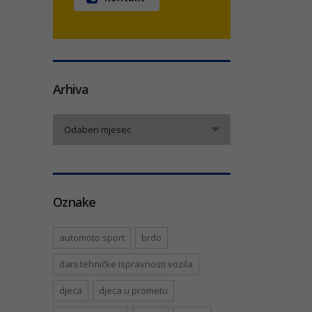
Arhiva
Arhiva
Odaberi mjesec
Oznake
automoto sport
brdo
dani tehničke ispravnosti vozila
djeca
djeca u prometu