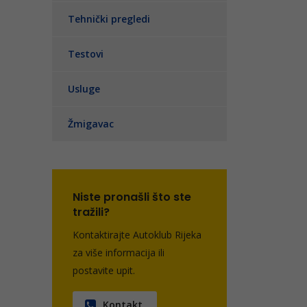
Tehnički pregledi
Testovi
Usluge
Žmigavac
Niste pronašli što ste
tražili?
Kontaktirajte Autoklub Rijeka
za više informacija ili
postavite upit.
Kontakt