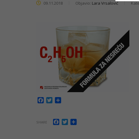
09.11.2018
Objavio:
Lara Vrsalović
Kate
Facebook
Twitter
Share
Facebook
Twitter
Share
SHARE