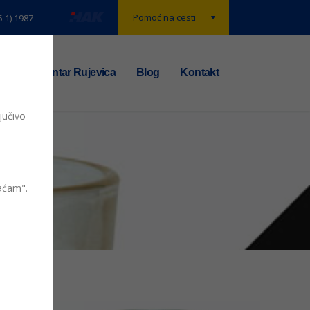
Pomoć na cesti
5 1) 1987
t
TS centar Rujevica
Blog
Kontakt
jučivo
vaćam".