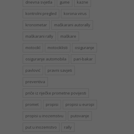
dnevna svjetla
gume
kazne
kontrolni pregled
korona virus
kronometar
maškarani autorally
maškarani rally
maškare
motocikl
motociklisti
osiguranje
osiguranje automobila
pari-bakar
pavlović
pravni savjeti
preventiva
priče iz riječke prometne povijesti
promet
propisi
propisi u europi
propisi u inozemstvu
putovanje
put u inozemstvo
rally