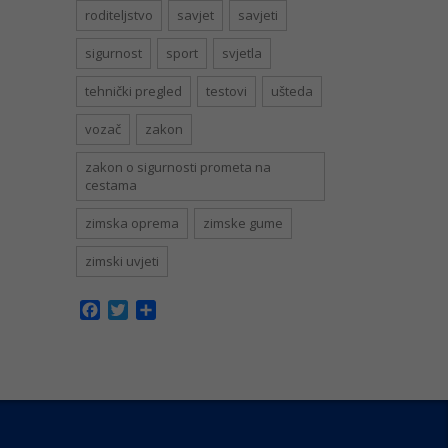
roditeljstvo
savjet
savjeti
sigurnost
sport
svjetla
tehnički pregled
testovi
ušteda
vozač
zakon
zakon o sigurnosti prometa na
cestama
zimska oprema
zimske gume
zimski uvjeti
Facebook
Twitter
Share