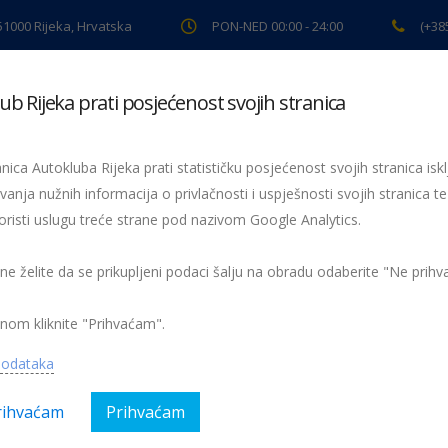
 51000 Rijeka, Hrvatska
PON-NED 00:00 - 24:00
(+38
ub Rijeka prati posjećenost svojih stranica
ki pregled
Pomoć na cesti
Servis
Preventiva
Spor
nica Autokluba Rijeka prati statističku posjećenost svojih stranica iskl
vanja nužnih informacija o privlačnosti i uspješnosti svojih stranica te
oristi uslugu treće strane pod nazivom Google Analytics.
„Martinje“ – pojačani nadzor vozača
Alkohol i vožnja
 ne želite da se prikupljeni podaci šalju na obradu odaberite "Ne prih
nom kliknite "Prihvaćam".
podataka
rihvaćam
Prihvaćam