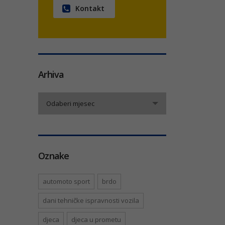
Kontakt
Arhiva
Arhiva
Odaberi mjesec
Oznake
automoto sport
brdo
dani tehničke ispravnosti vozila
djeca
djeca u prometu