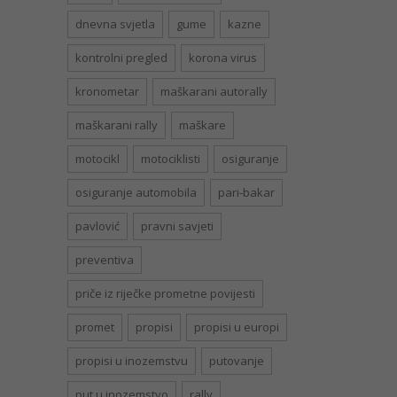
dnevna svjetla
gume
kazne
kontrolni pregled
korona virus
kronometar
maškarani autorally
maškarani rally
maškare
motocikl
motociklisti
osiguranje
osiguranje automobila
pari-bakar
pavlović
pravni savjeti
preventiva
priče iz riječke prometne povijesti
promet
propisi
propisi u europi
propisi u inozemstvu
putovanje
put u inozemstvo
rally