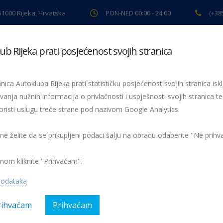
 51000 Rijeka, Hrvatska
PON-NED 00:00 - 24:00
(+38
ub Rijeka prati posjećenost svojih stranica
ki pregled
Pomoć na cesti
Servis
Preventiva
Spor
nica Autokluba Rijeka prati statističku posjećenost svojih stranica iskl
vanja nužnih informacija o privlačnosti i uspješnosti svojih stranica te
oristi uslugu treće strane pod nazivom Google Analytics.
rally Pariz-Bakar u slici”
 ne želite da se prikupljeni podaci šalju na obradu odaberite "Ne prih
Nema kom
nom kliknite "Prihvaćam".
gorija:
AK Rijeka, Obavijesti, Sport
podataka
rihvaćam
Prihvaćam