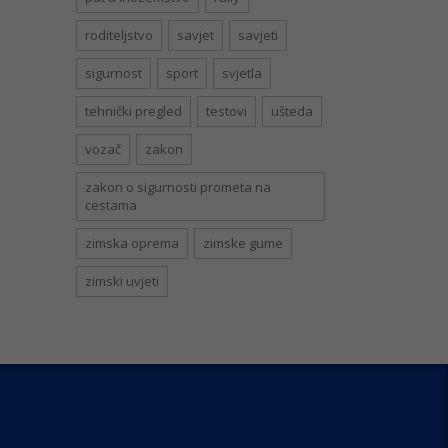
roditeljstvo
savjet
savjeti
sigurnost
sport
svjetla
tehnički pregled
testovi
ušteda
vozač
zakon
zakon o sigurnosti prometa na
cestama
zimska oprema
zimske gume
zimski uvjeti