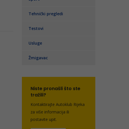
Tehnički pregledi
Testovi
Usluge
Žmigavac
Niste pronašli što ste
tražili?
Kontaktirajte Autoklub Rijeka
za više informacija ili
postavite upit.