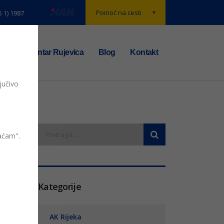
Pomoć na cesti
5 1) 1987
t
TS centar Rujevica
Blog
Kontakt
jučivo
vaćam".
entara
Kategorije
AK Rijeka