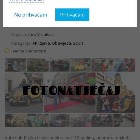
Pariz-Bakar u slici”
Ne prihvaćam
Prihvaćam
18.02.2019
Objavio:
Lara Vrsalović
Kategorija:
AK Rijeka, Obavijesti, Sport
Nema komentara
Autoklub Rijeka tradicionalno, već 28 godina, priprema najluđi,