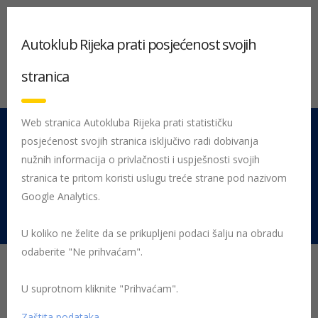
Autoklub Rijeka prati posjećenost svojih
stranica
Web stranica Autokluba Rijeka prati statističku
posjećenost svojih stranica isključivo radi dobivanja
051 212 442
Centrala
nužnih informacija o privlačnosti i uspješnosti svojih
Pon - Pet 08:00 - 16:00
stranica te pritom koristi uslugu treće strane pod nazivom
Google Analytics.
Rujevica 9/1, 51000 Rijeka
U koliko ne želite da se prikupljeni podaci šalju na obradu
odaberite "Ne prihvaćam".
Početna
Posljednje objavljene novosti
Pariz-Bakar
U suprotnom kliknite "Prihvaćam".
Fotonatječaj “28. Maškarani autorally
Zaštita podataka