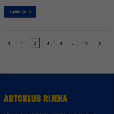
Opširnije
1
2
3
4
…
41