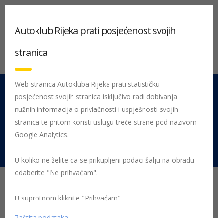
Autoklub Rijeka prati posjećenost svojih
stranica
Web stranica Autokluba Rijeka prati statističku
posjećenost svojih stranica isključivo radi dobivanja
051 212 442
Centrala
nužnih informacija o privlačnosti i uspješnosti svojih
Pon - Pet 08:00 - 16:00
stranica te pritom koristi uslugu treće strane pod nazivom
Google Analytics.
Rujevica 9/1, 51000 Rijeka
U koliko ne želite da se prikupljeni podaci šalju na obradu
odaberite "Ne prihvaćam".
Početna
Posljednje objavljene novosti
AK Rijeka
U suprotnom kliknite "Prihvaćam".
Ljetne gume – da ili ne?
Zaštita podataka