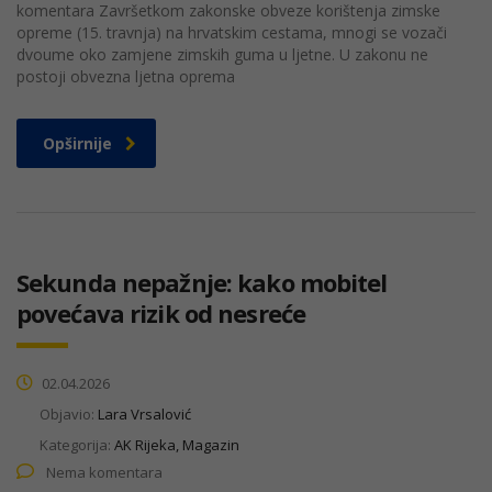
komentara Završetkom zakonske obveze korištenja zimske
opreme (15. travnja) na hrvatskim cestama, mnogi se vozači
dvoume oko zamjene zimskih guma u ljetne. U zakonu ne
postoji obvezna ljetna oprema
Opširnije
Sekunda nepažnje: kako mobitel
povećava rizik od nesreće
02.04.2026
Objavio:
Lara Vrsalović
Kategorija:
AK Rijeka, Magazin
Nema komentara