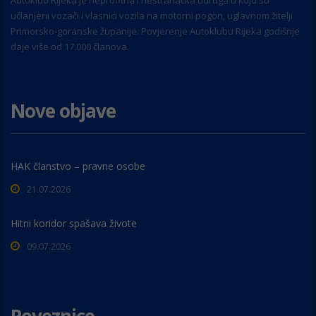
Autoklub Rijeka je neprofitna i nestranačka udruga u koju su
učlanjeni vozači i vlasnici vozila na motorni pogon, uglavnom žitelji
Primorsko-goranske županije. Povjerenje Autoklubu Rijeka godišnje
daje više od 17.000 članova.
Nove objave
HAK članstvo – pravne osobe
21.07.2026
Hitni koridor spašava živote
09.07.2026