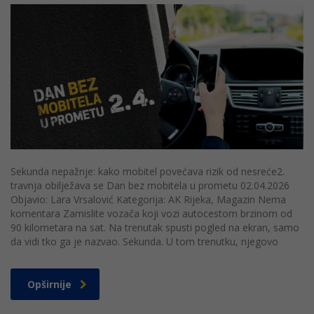
Sekunda nepažnje: kako mobitel povećava rizik od nesreće2.
travnja obilježava se Dan bez mobitela u prometu 02.04.2026
Objavio: Lara Vrsalović Kategorija: AK Rijeka, Magazin Nema
komentara Zamislite vozača koji vozi autocestom brzinom od
90 kilometara na sat. Na trenutak spusti pogled na ekran, samo
da vidi tko ga je nazvao. Sekunda. U tom trenutku, njegovo
Opširnije