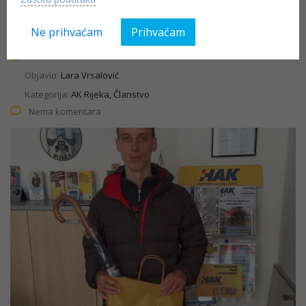
stepenicama
Ne prihvaćam
Prihvaćam
04.04.2016
Objavio:
Lara Vrsalović
Kategorija:
AK Rijeka, Članstvo
Nema komentara