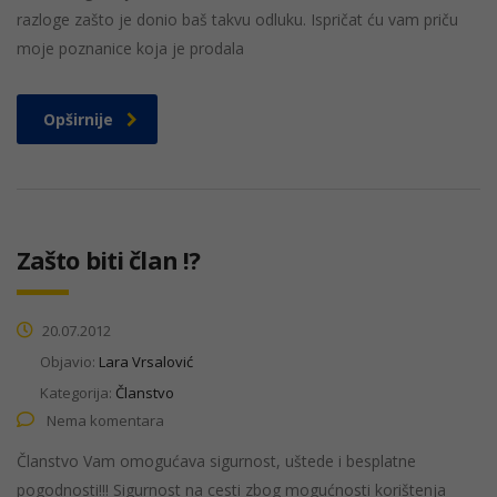
razloge zašto je donio baš takvu odluku. Ispričat ću vam priču
moje poznanice koja je prodala
Opširnije
Zašto biti član !?
20.07.2012
Objavio:
Lara Vrsalović
Kategorija:
Članstvo
Nema komentara
Članstvo Vam omogućava sigurnost, uštede i besplatne
pogodnosti!!! Sigurnost na cesti zbog mogućnosti korištenja