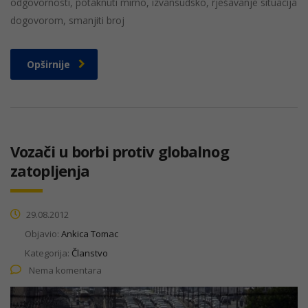
odgovornosti, potaknuti mirno, izvansudsko, rješavanje situacija
dogovorom, smanjiti broj
Opširnije
Vozači u borbi protiv globalnog
zatopljenja
29.08.2012
Objavio:
Ankica Tomac
Kategorija:
Članstvo
Nema komentara