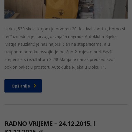
Utrka „539 skok“ kojom je otvoren 20. festival sporta „Homo si
teć“ iznjedrila je i prvog osvajača nagrade Autokluba Rijeka.
Matija Kauzlarić je naš najbrži član na stepenicama, a u
ukupnom poretku osvojio je odlično 2. mjesto pretrčavši
stepenice s rezultatom 3:23! Matija je danas preuzeo svoj
poklon paket u prostoru Autokluba Rijeka u Dolcu 11,
Opširnije
RADNO VRIJEME – 24.12.2015. i
31.12.2015. g.