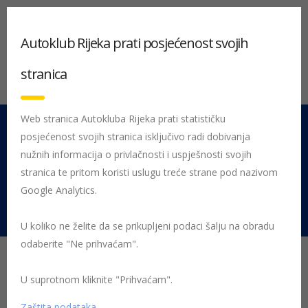
Autoklub Rijeka prati posjećenost svojih
stranica
Web stranica Autokluba Rijeka prati statističku
posjećenost svojih stranica isključivo radi dobivanja
051 212 442
Centrala
nužnih informacija o privlačnosti i uspješnosti svojih
Pon - Pet 08:00 - 16:00
stranica te pritom koristi uslugu treće strane pod nazivom
Google Analytics.
Rujevica 9/1, 51000 Rijeka
U koliko ne želite da se prikupljeni podaci šalju na obradu
odaberite "Ne prihvaćam".
Početna
Posljednje objavljene novosti
Članstvo
U suprotnom kliknite "Prihvaćam".
Matija Kauzlarić je najbrži član na
Zaštita podataka