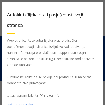
Autoklub Rijeka prati posjećenost svojih
stranica
Web stranica Autokluba Rijeka prati statističku
posjećenost svojih stranica isključivo radi dobivanja
051 212 442
Centrala
nužnih informacija o privlačnosti i uspješnosti svojih
Pon - Pet 08:00 - 16:00
stranica te pritom koristi uslugu treće strane pod nazivom
Google Analytics.
Rujevica 9/1, 51000 Rijeka
U koliko ne želite da se prikupljeni podaci šalju na obradu
odaberite "Ne prihvaćam".
Početna
Posljednje objavljene novosti
Sport
U suprotnom kliknite "Prihvaćam".
1. susret povijesnih vozila „Ferdinand
Zaštita podataka