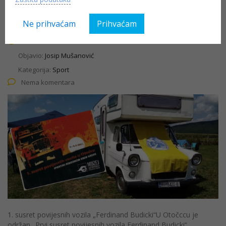
Budicki“
Ne prihvaćam
Prihvaćam
10.08.2021
Objavio:
Josip Mušanović
Kategorija:
Sport
Nema komentara
1. susret povijesnih vozila „Ferdinand Budicki“U Otočccu je
održan „Prvi susret povijesnih vozila Ferdinand Budicki“.