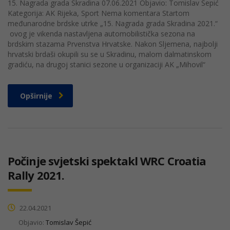
15. Nagrada grada Skradina 07.06.2021 Objavio: Tomislav Šepić
Kategorija: AK Rijeka, Sport Nema komentara Startom
međunarodne brdske utrke „15. Nagrada grada Skradina 2021.“
ovog je vikenda nastavljena automobilistička sezona na
brdskim stazama Prvenstva Hrvatske. Nakon Sljemena, najbolji
hrvatski brdaši okupili su se u Skradinu, malom dalmatinskom
gradiću, na drugoj stanici sezone u organizaciji AK „Mihovil“
Opširnije
Počinje svjetski spektakl WRC Croatia
Rally 2021.
22.04.2021
Objavio:
Tomislav Šepić