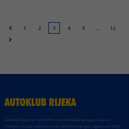
1
2
3
4
5
…
12
Autoklub Rijeka je neprofitna i nestranačka udruga u koju su
učlanjeni vozači i vlasnici vozila na motorni pogon, uglavnom žitelji